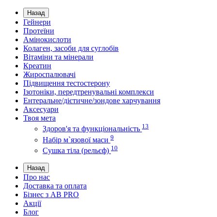
Назад
Гейнери
Протеїни
Амінокислоти
Колаген, засоби для суглобів
Вітаміни та мінерали
Креатин
Жироспалювачі
Підвищення тестостерону
Ізотоніки, передтренувальні комплекси
Ентеральне/дієтичне/зондове харчування
Аксесуари
Твоя мета
13
Здоров'я та функціональність
9
Набір м`язової маси
10
Сушка тіла (рельєф)
Назад
Про нас
Доставка та оплата
Бізнес з AB PRO
Акції
Блог