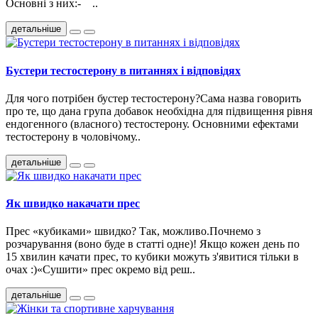
Основні з них:- ..
детальніше
Бустери тестостерону в питаннях і відповідях
Для чого потрібен бустер тестостерону?Сама назва говорить
про те, що дана група добавок необхідна для підвищення рівня
ендогенного (власного) тестостерону. Основними ефектами
тестостерону в чоловічому..
детальніше
Як швидко накачати прес
Прес «кубиками» швидко? Так, можливо.Почнемо з
розчарування (воно буде в статті одне)! Якщо кожен день по
15 хвилин качати прес, то кубики можуть з'явитися тільки в
очах :)«Сушити» прес окремо від реш..
детальніше