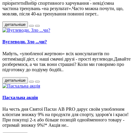
пріоритетиВибір спортивного харчування - невід'ємна
частина тренувань «на результат».Часто можна почути, що,
мовляв, після 40-ка тренування повинні перет..
детальніше
Вуглеводи. Зло ...чи?
Мабуть, «улюбленої жертвою» всіх консультантів по
оптимізації дієт, є наші смачні друзі - прості вуглеводи.Давайте
розберемося, а чи так вони страшні? Коли ми говоримо про
підготовку до подіуму бодібі..
детальніше
Пасхальна акція
На честь дня Святої Пасхи AB PRO дарує своїм улюбленим
клієнтам знижку 9% на продукти для спорту, здоров'я і краси!
При покупці 2-х або більше позицій однойменного товару -
отримай знижку 9%!* Акція не..