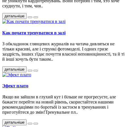
не уникнути кардіотренувань. Вони потрібні і тим, хто хоче
схуднути, і тим, чия..
детальніше
Как почати тренуватися в залі
З обкладинок глянцевих журналів на читача дивляться не
тільки красиві, але і стрункі фотомоделі. І одних гризе
заздрість, інших з'їдає почуття власної неповноцінності, та й ті
й інші хочуть бути таким..
детальніше
Эфект плато
Якщо ви зайшли в глухий кут і більше не прогресуєте, але
бажаєте перейти на новий рівень, скористайтеся нашими
рекомендаціями по боротьбі із застоєм в тренуваннях і
приготуйтеся до змін!Тренувальне пл..
детальніше