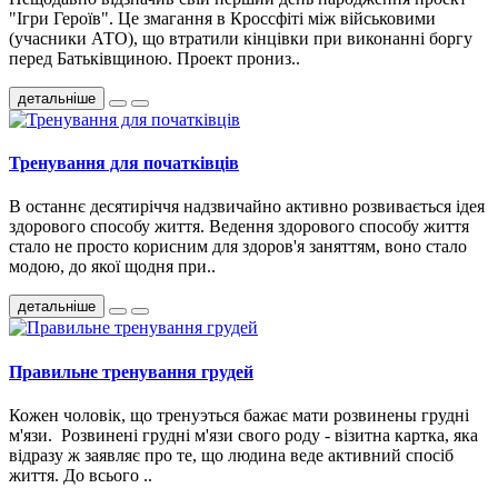
"Ігри Героїв". Це змагання в Кроссфіті між військовими
(учасники АТО), що втратили кінцівки при виконанні боргу
перед Батьківщиною. Проект прониз..
детальніше
Тренування для початківців
В останнє десятиріччя надзвичайно активно розвивається ідея
здорового способу життя. Ведення здорового способу життя
стало не просто корисним для здоров'я заняттям, воно стало
модою, до якої щодня при..
детальніше
Правильне тренування грудей
Кожен чоловік, що тренуэться бажає мати розвинены грудні
м'язи. Розвинені грудні м'язи свого роду - візитна картка, яка
відразу ж заявляє про те, що людина веде активний спосіб
життя. До всього ..