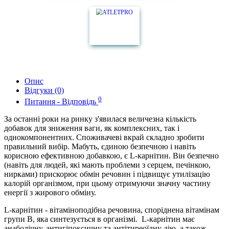
Опис
Відгуки (0)
0
Питання - Відповідь
За останні роки на ринку з'явилася величезна кількість
добавок для зниження ваги, як комплексних, так і
однокомпонентних. Споживачеві вкрай складно зробити
правильний вибір. Мабуть, єдиною безпечною і навіть
корисною ефективною добавкою, є L-карнітин. Він безпечно
(навіть для людей, які мають проблеми з серцем, печінкою,
нирками) прискорює обмін речовин і підвищує утилізацію
калорій організмом, при цьому отримуючи значну частину
енергії з жирового обміну.
L-карнітин - вітаміноподібна речовина, споріднена вітамінам
групи В, яка синтезується в організмі. L-карнітин має
анаболічну, антигіпоксичну та антітиреоїдну дію, а також