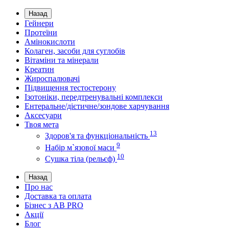
Назад
Гейнери
Протеїни
Амінокислоти
Колаген, засоби для суглобів
Вітаміни та мінерали
Креатин
Жироспалювачі
Підвищення тестостерону
Ізотоніки, передтренувальні комплекси
Ентеральне/дієтичне/зондове харчування
Аксесуари
Твоя мета
13
Здоров'я та функціональність
9
Набір м`язової маси
10
Сушка тіла (рельєф)
Назад
Про нас
Доставка та оплата
Бізнес з AB PRO
Акції
Блог