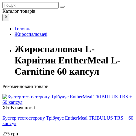
Каталог
товарів
0
Головна
Жироспалювачі
Жироспалювач L-
Карнітин EntherMeal L-
Carnitine 60 капсул
Рекомендовані товари
Хіт
В наявності
Бустер тестостерону Трібулус EntherMeal TRIBULUS TRS + 60
капсул
275 грн