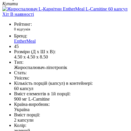
Купити
Хіт
В наявності
Рейтинг:
0 відгуків
Бренд:
EntherMeal
45
Розміри (Д x Ш x В):
4.50 x 4.50 x 8.50
Тип:
Жироспалювач-ліпотропік
Стать:
Унісекс
Кількість порцій (капсул) в контейнері:
60 капсул
Вміст елементів в 1й порції:
900 мг L-Carnitine
Країна-виробник:
Україна
Вміст порції:
2 капсули
Колір:
зелений