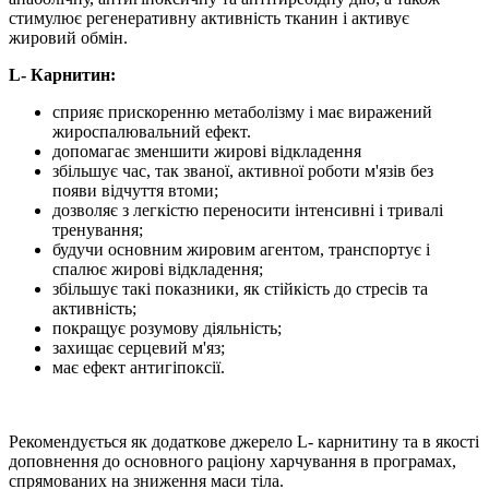
стимулює регенеративну активність тканин і активує
жировий обмін.
L- Карнитин:
сприяє прискоренню метаболізму і має виражений
жироспалювальний ефект.
допомагає зменшити жирові відкладення
збільшує час, так званої, активної роботи м'язів без
появи відчуття втоми;
дозволяє з легкістю переносити інтенсивні і тривалі
тренування;
будучи основним жировим агентом, транспортує і
спалює жирові відкладення;
збільшує такі показники, як стійкість до стресів та
активність;
покращує розумову діяльність;
захищає серцевий м'яз;
має ефект антигіпоксії.
Рекомендується як додаткове джерело L- карнитину та в якості
доповнення до основного раціону харчування в програмах,
спрямованих на зниження маси тіла.