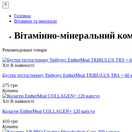
0
Головна
Вітаміни та мінерали
Вітамінно-мінеральний ком
Рекомендовані товари
Хіт
В наявності
Бустер тестостерону Трібулус EntherMeal TRIBULUS TRS + 60 
275 грн
Купити
Хіт
В наявності
Колаген EntherMeal COLLAGEN+ 120 капсул
410 грн
Купити