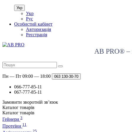
Укр
Укр
Рус
Особистий кабінет
Авторизація
Реєстрація
AB PRO® – в
Пн — Пт 09:00 — 18:00
063
130-30-70
066-777-85-11
067-777-85-11
Замовити зворотній зв’язок
Каталог
товарів
Каталог
товарів
3
Гейнери
11
Протеїни
25