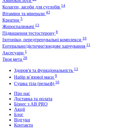
Амінокислоти
14
Колаген, засоби для суглобів
43
Вітаміни та мінерали
5
Креатин
13
Жироспалювачі
8
Підвищення тестостерону
10
Ізотоніки, передтренувальні комплекси
11
Ентеральне/дієтичне/зондове харчування
1
Аксесуари
28
Твоя мета
13
Здоров'я та функціональність
9
Набір м`язової маси
10
Сушка тіла (рельєф)
Про нас
Доставка та оплата
Бізнес з AB PRO
Акції
Блог
Відгуки
Контакти