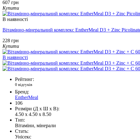
607 грн
Купити
В наявності
Вітамінно-мінеральний комплекс EntherMeal D3 + Zinc Picolinat
228 грн
Купити
В наявності
Рейтинг:
0 відгуків
Бренд:
EntherMeal
106
Розміри (Д x Ш x В):
4.50 x 4.50 x 8.50
Тип:
Вітаміни, мінерали
Стать:
Унісекс