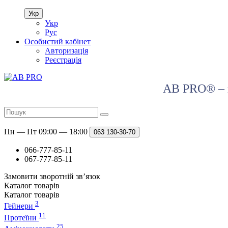
Укр
Укр
Рус
Особистий кабінет
Авторизація
Реєстрація
AB PRO® – в
Пн — Пт 09:00 — 18:00
063
130-30-70
066-777-85-11
067-777-85-11
Замовити зворотній зв’язок
Каталог
товарів
Каталог
товарів
3
Гейнери
11
Протеїни
25