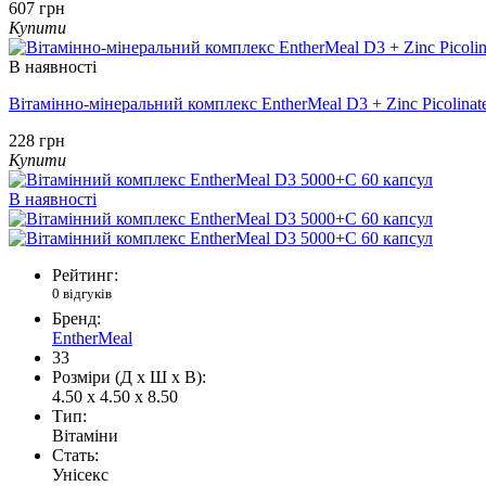
607 грн
Купити
В наявності
Вітамінно-мінеральний комплекс EntherMeal D3 + Zinc Picolinat
228 грн
Купити
В наявності
Рейтинг:
0 відгуків
Бренд:
EntherMeal
33
Розміри (Д x Ш x В):
4.50 x 4.50 x 8.50
Тип:
Вітаміни
Стать:
Унісекс