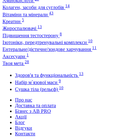
Амінокислоти
14
Колаген, засоби для суглобів
43
Вітаміни та мінерали
5
Креатин
13
Жироспалювачі
8
Підвищення тестостерону
10
Ізотоніки, передтренувальні комплекси
11
Ентеральне/дієтичне/зондове харчування
1
Аксесуари
28
Твоя мета
13
Здоров'я та функціональність
9
Набір м`язової маси
10
Сушка тіла (рельєф)
Про нас
Доставка та оплата
Бізнес з AB PRO
Акції
Блог
Відгуки
Контакти