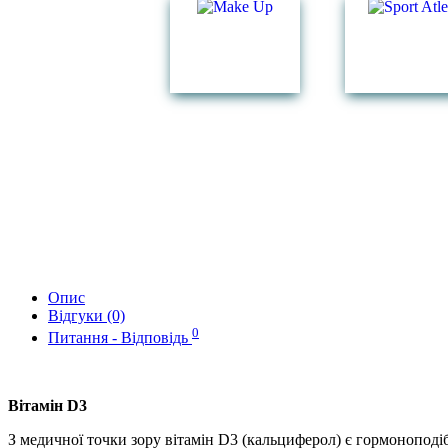
Опис
Відгуки (0)
0
Питання - Відповідь
Вітамін D3
З медичної точки зору вітамін D3 (кальциферол) є гормонопод