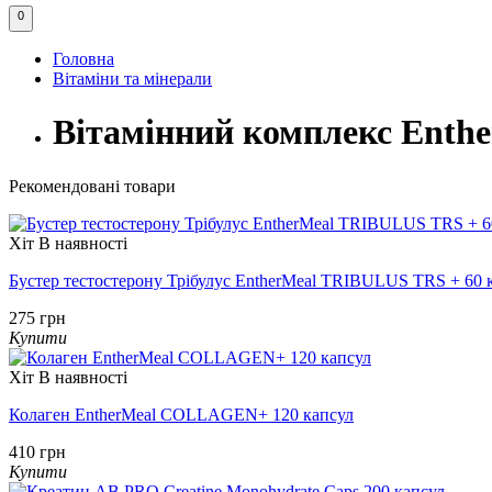
0
Головна
Вітаміни та мінерали
Вітамінний комплекс Enthe
Рекомендовані товари
Хіт
В наявності
Бустер тестостерону Трібулус EntherMeal TRIBULUS TRS + 60 
275 грн
Купити
Хіт
В наявності
Колаген EntherMeal COLLAGEN+ 120 капсул
410 грн
Купити