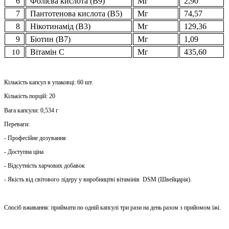
6
Фолієва кислота (В9)
Мг
2,90
7
Пантотенова кислота (В5)
Мг
74,57
8
Нікотинамід (В3)
Мг
129,36
9
Біотин (В7)
Мг
1,09
Вітамін С
Мг
435,60
10
Кількість капсул в упаковці: 60 шт.
Кількість порцій: 20
Вага капсули: 0,534 г
Переваги:
​​- Професійне дозування
- Доступна ціна
- Відсутність харчових добавок
- Якість від світового лідеру у виробництві вітамінів DSM (Швейцарія).
Спосіб вживання: приймати по одній капсулі три рази на день разом з прийомом їжі.