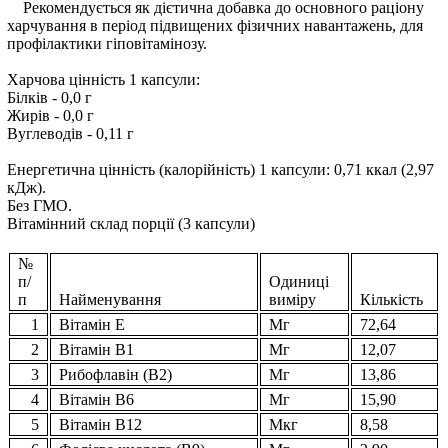
Рекомендується як дієтична добавка до основного раціону
харчування в період підвищених фізичних навантажень, для
профілактики гіповітамінозу.
Харчова цінність 1 капсули:
Білків - 0,0 г
Жирів - 0,0 г
Вуглеводів - 0,11 г
Енергетична цінність (калорійність) 1 капсули: 0,71 ккал (2,97
кДж).
Без ГМО.
Вітамінний склад порції (3 капсули)
№
п/
Одиниці
п
Найменування
виміру
Кількість
1
Вітамін Е
Мг
72,64
2
Вітамін В1
Мг
12,07
3
Рибофлавін (В2)
Мг
13,86
4
Вітамін В6
Мг
15,90
5
Вітамін В12
Мкг
8,58