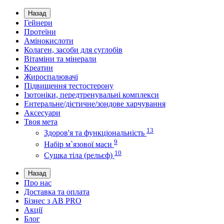
Назад
Гейнери
Протеїни
Амінокислоти
Колаген, засоби для суглобів
Вітаміни та мінерали
Креатин
Жироспалювачі
Підвищення тестостерону
Ізотоніки, передтренувальні комплекси
Ентеральне/дієтичне/зондове харчування
Аксесуари
Твоя мета
13
Здоров'я та функціональність
9
Набір м`язової маси
10
Сушка тіла (рельєф)
Назад
Про нас
Доставка та оплата
Бізнес з AB PRO
Акції
Блог