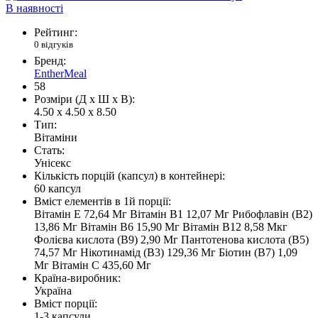
В наявності
Рейтинг:
0 відгуків
Бренд:
EntherMeal
58
Розміри (Д x Ш x В):
4.50 x 4.50 x 8.50
Тип:
Вітаміни
Стать:
Унісекс
Кількість порцій (капсул) в контейнері:
60 капсул
Вміст елементів в 1й порції:
Вітамін Е 72,64 Мг Вітамін В1 12,07 Мг Рибофлавін (В2)
13,86 Мг Вітамін В6 15,90 Мг Вітамін В12 8,58 Мкг
Фолієва кислота (В9) 2,90 Мг Пантотенова кислота (В5)
74,57 Мг Нікотинамід (В3) 129,36 Мг Біотин (В7) 1,09
Мг Вітамін С 435,60 Мг
Країна-виробник:
Україна
Вміст порції:
1-3 капсули