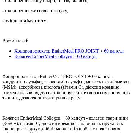
- поліпшення стану шкіри, нігтів, волосся;
- підвищення життєвого тонусу;
- зміцнення імунітету.
В комплекті:
Хондропротектор EntherMeal PRO JOINT + 60 капсул
Колаген EntherMeal Collagen + 60 капсул
Хондропротектор EntherMeal PRO JOINT + 60 капсул -
хондроїтин сульфат, глюкозамін сульфат, метілсульфонілметан
(MSM), аскорбінова кислота (вітамін С), діоксид кремнію -
знижує больові відчуття, підвищує синтез колагену сполучних
тканин, дозволяє знизити ризик травм.
Колаген EntherMeal Collagen + 60 капсул - колаген тваринний
(90% +), вітамін С, діоксид кремнію - підвищить пружність
шкіри, розгладжує дрібні зморшки і запобігає появі нових,