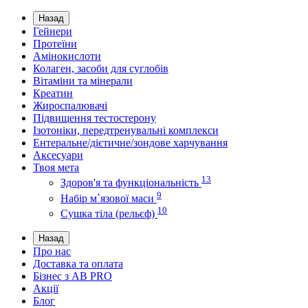
Назад
Гейнери
Протеїни
Амінокислоти
Колаген, засоби для суглобів
Вітаміни та мінерали
Креатин
Жироспалювачі
Підвищення тестостерону
Ізотоніки, передтренувальні комплекси
Ентеральне/дієтичне/зондове харчування
Аксесуари
Твоя мета
13
Здоров'я та функціональність
9
Набір м`язової маси
10
Сушка тіла (рельєф)
Назад
Про нас
Доставка та оплата
Бізнес з AB PRO
Акції
Блог