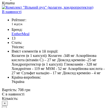
Купити
В наявності
Рейтинг:
1 відгук
Бренд:
EntherMeal
13
Стать:
Унісекс
Вміст елементів в 1й порції:
Колаген (в 1 капсулі): Колаген -348 мг Аскорбінова
кислота (вітамін С) – 27 мг Діоксид кремнію -25 мг
Хондропротектор (в 1 капсулі): Глюкозамін - 328 мг
Хондроітин - 119 мг MSM - 52 мг Аскорбінова кислота -
27 мг Сульфат кальцію - 17 мг Діоксид кремнію - 4 мг
Країна-виробник:
Україна
Вартість:
708 грн
Є в наявності
Кількість:
+