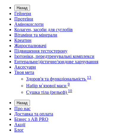
Назад
Гейнери
Протеїни
Амінокислоти
Колаген, засоби для суглобів
Вітаміни та мінерали
Креатин
Жироспалювачі
Підвищення тестостерону
Ізотоніки, передтренувальні комплекси
Ентеральне/дієтичне/зондове харчування
Аксесуари
Твоя мета
13
Здоров'я та функціональність
9
Набір м`язової маси
10
Сушка тіла (рельєф)
Назад
Про нас
Доставка та оплата
Бізнес з AB PRO
Акції
Блог